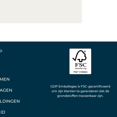
P
EMEN
GDP Emballages is FSC-gecertificeerd
RAGEN
om zijn klanten te garanderen dat de
grondstoffen traceerbaar zijn.
ELDINGEN
[quote_button_style]
ID