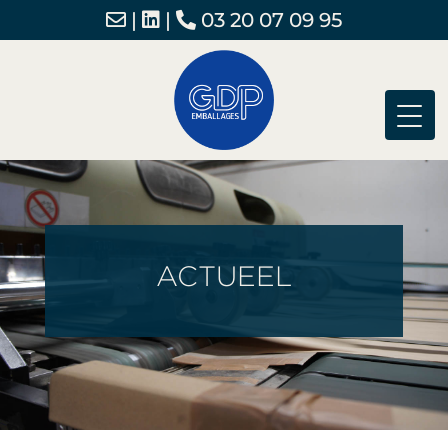
|
|
03 20 07 09 95
ACTUEEL