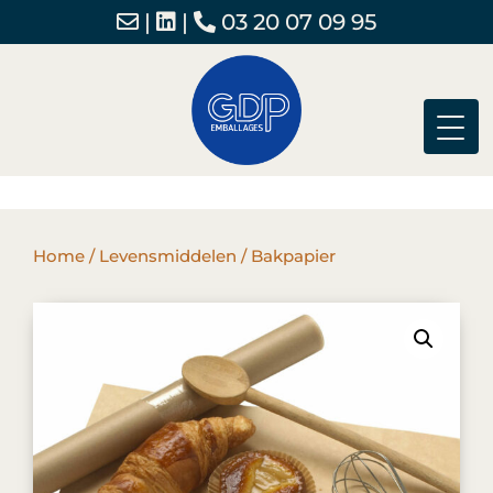
|
|
03 20 07 09 95
Home
/
Levensmiddelen
/ Bakpapier