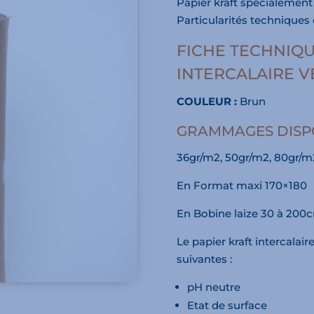
Papier kraft spécialement 
Particularités technique
FICHE TECHNIQU
INTERCALAIRE V
COULEUR :
Brun
GRAMMAGES DISPO
36gr/m2, 50gr/m2, 80gr/m
En Format maxi 170×180
En Bobine laize 30 à 200
Le papier kraft intercalai
suivantes :
pH neutre
Etat de surface