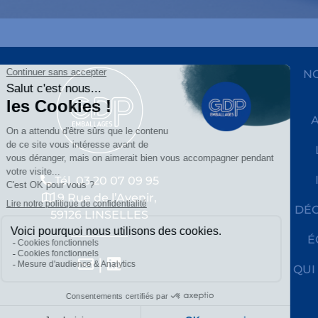
NO
Tél. 03 20 07 09 95
9 Rue de l’Avenir,
DÉC
59126 LINSELLES
É
|
QUI