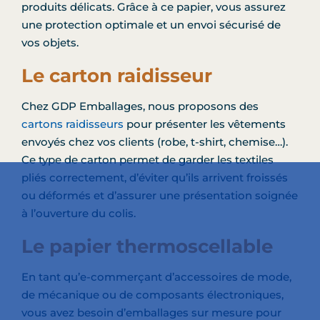
produits délicats. Grâce à ce papier, vous assurez
une protection optimale et un envoi sécurisé de
vos objets.
Le carton raidisseur
Chez GDP Emballages, nous proposons des
cartons raidisseurs
pour présenter les vêtements
envoyés chez vos clients (robe, t-shirt, chemise…).
Ce type de carton permet de garder les textiles
pliés correctement, d’éviter qu’ils arrivent froissés
ou déformés et d’assurer une présentation soignée
à l’ouverture du colis.
Le papier thermoscellable
En tant qu’e-commerçant d’accessoires de mode,
de mécanique ou de composants électroniques,
vous avez besoin d’emballages sur mesure pour