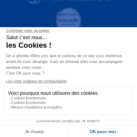
GDP Emballages
a obtenu sa certification FSC ®
afin de garantir à ses clients
la traçabilité de la
matière première.
[quote_button_style]
Création de site web
et
Accompagnement emarketing
par
COJT