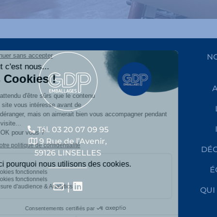
NO
Tél. 03 20 07 09 95
9 Rue de l’Avenir,
DÉC
59126 LINSELLES
É
|
QUI