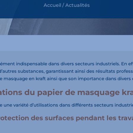
Accueil
/
Actualités
ment indispensable dans divers secteurs industriels. En effe
 d’autres substances, garantissant ainsi des résultats profe
r de masquage en kraft ainsi que son importance dans divers
sations du papier de masquage kra
une variété d’utilisations dans différents secteurs industrie
rotection des surfaces pendant les trav