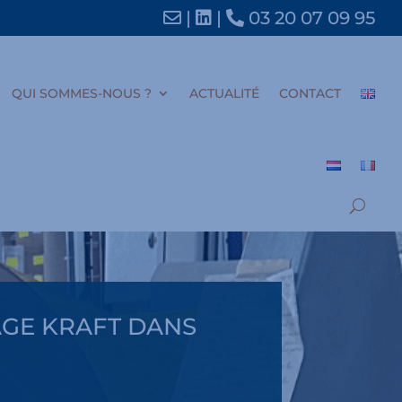
|
|
03 20 07 09 95
QUI SOMMES-NOUS ?
ACTUALITÉ
CONTACT
AGE KRAFT DANS