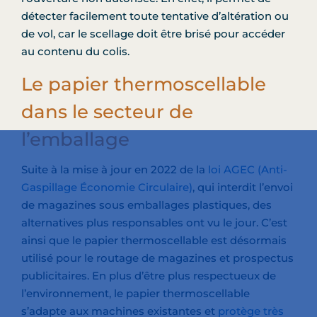
détecter facilement toute tentative d’altération ou
de vol, car le scellage doit être brisé pour accéder
au contenu du colis.
Le papier thermoscellable
dans le secteur de
l’emballage
Suite à la mise à jour en 2022 de la
loi AGEC (Anti-
Gaspillage Économie Circulaire)
, qui interdit l’envoi
de magazines sous emballages plastiques, des
alternatives plus responsables ont vu le jour. C’est
ainsi que le papier thermoscellable est désormais
utilisé pour le routage de magazines et prospectus
publicitaires. En plus d’être plus respectueux de
l’environnement, le papier thermoscellable
s’adapte aux machines existantes et
protège très